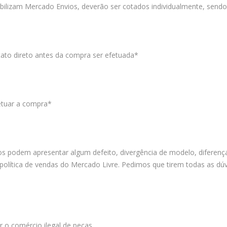
nibilizam Mercado Envios, deverão ser cotados individualmente, sen
ato direto antes da compra ser efetuada*
fetuar a compra*
 podem apresentar algum defeito, divergência de modelo, diferença
olítica de vendas do Mercado Livre. Pedimos que tirem todas as dúvi
 o comércio ilegal de peças.