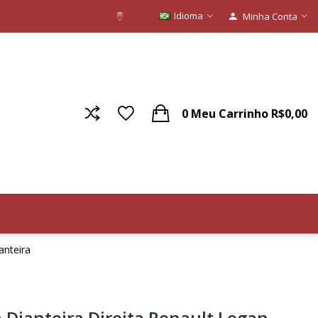
Idioma
Minha Conta
0
Meu Carrinho
R$0,00
anteira
Dianteira Direita Renault Logan