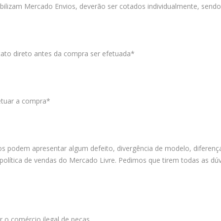
nibilizam Mercado Envios, deverão ser cotados individualmente, sen
ato direto antes da compra ser efetuada*
fetuar a compra*
 podem apresentar algum defeito, divergência de modelo, diferença
olítica de vendas do Mercado Livre. Pedimos que tirem todas as dúvi
 o comércio ilegal de peças.