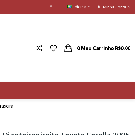
Idioma
Minha Conta
0
Meu Carrinho
R$0,00
raseira
Dianteiradireita Toyota Corolla 2005