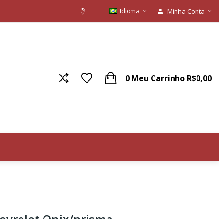
Idioma
Minha Conta
0
Meu Carrinho
R$0,00
evrolet Onix/prisma