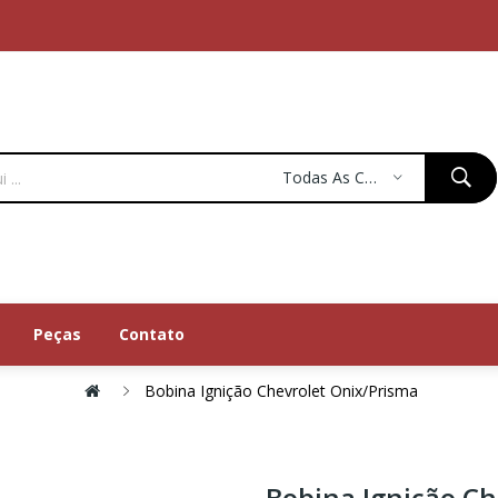
Todas As Categorias
Peças
Contato
Bobina Ignição Chevrolet Onix/prisma
Bobina Ignição Ch